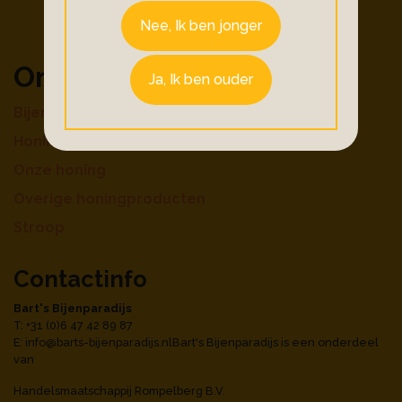
Nee, Ik ben jonger
Ons aanbod
Ja, Ik ben ouder
Bijenproducten
Honingdranken
Onze honing
Overige honingproducten
Stroop
Contactinfo
Bart's Bijenparadijs
T: +31 (0)6 47 42 89 87
E:
info@barts-bijenparadijs.nl
Bart's Bijenparadijs is een onderdeel
van
Handelsmaatschappij Rompelberg B.V.