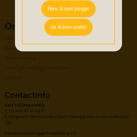
Nee, Ik ben jonger
Ons aanbod
Ja, Ik ben ouder
Bijenproducten
Honingdranken
Onze honing
Overige honingproducten
Stroop
Contactinfo
Bart's Bijenparadijs
T: +31 (0)6 47 42 89 87
E:
info@barts-bijenparadijs.nl
Bart's Bijenparadijs is een onderdeel
van
Handelsmaatschappij Rompelberg B.V.