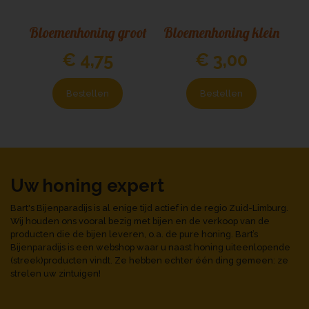
Bloemenhoning groot
Bloemenhoning klein
€ 4,75
€ 3,00
Bestellen
Bestellen
Uw honing expert
Bart's Bijenparadijs is al enige tijd actief in de regio Zuid-Limburg.
Wij houden ons vooral bezig met bijen en de verkoop van de
producten die de bijen leveren, o.a. de pure honing. Bart’s
Bijenparadijs is een webshop waar u naast honing uiteenlopende
(streek)producten vindt. Ze hebben echter één ding gemeen: ze
strelen uw zintuigen!