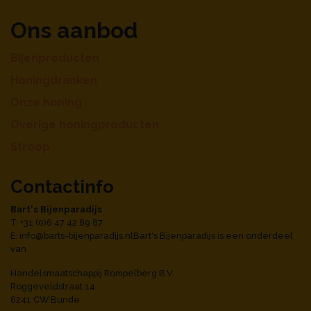
Ons aanbod
Bijenproducten
Honingdranken
Onze honing
Overige honingproducten
Stroop
Contactinfo
Bart's Bijenparadijs
T: +31 (0)6 47 42 89 87
E:
info@barts-bijenparadijs.nl
Bart's Bijenparadijs is een onderdeel
van
Handelsmaatschappij Rompelberg B.V.
Roggeveldstraat 14
6241 CW Bunde