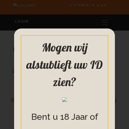
0 ITEM(S)
€ 0,00
LOGIN
Mogen wij
Honing
alstublieft uw ID
zien?
Acaciahoning
Lindehoning
Waldhoning
500 gram
500 gram
500 gram
Bent u 18 Jaar of
€ 6,25
€ 6,25
€ 6,75