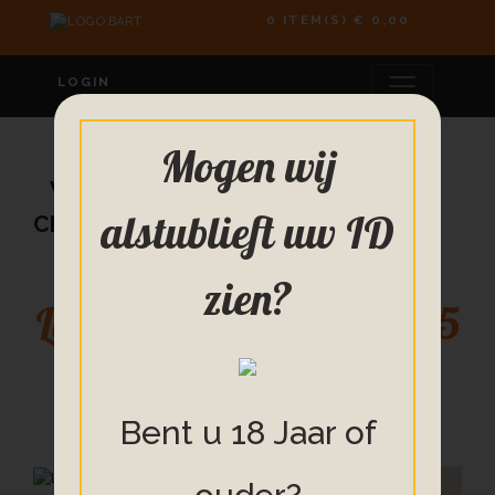
0 ITEM(S)
€ 0,00
LOGIN
Mogen wij
Wijnen
Frankrijk
La Borie
alstublieft uw ID
Chardonnay 75 cl
zien?
La Borie Chardonnay 75
cl
Bent u 18 Jaar of