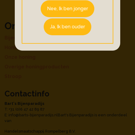
Nee, Ik ben jonger
Ons aanbod
Ja, Ik ben ouder
Bijenproducten
Honingdranken
Onze honing
Overige honingproducten
Stroop
Contactinfo
Bart's Bijenparadijs
T: +31 (0)6 47 42 89 87
E:
info@barts-bijenparadijs.nl
Bart's Bijenparadijs is een onderdeel
van
Handelsmaatschappij Rompelberg B.V.